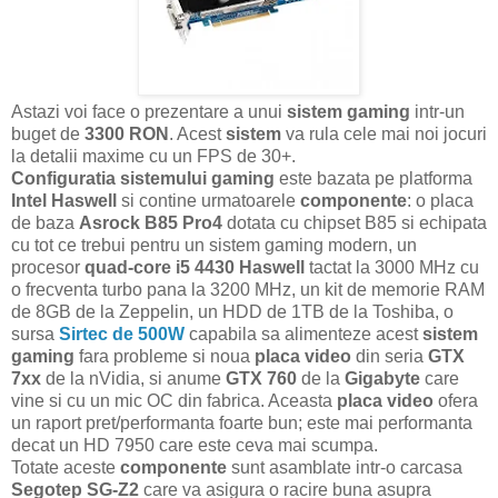
Astazi voi face o prezentare a unui
sistem gaming
intr-un
buget de
3300 RON
. Acest
sistem
va rula cele mai noi jocuri
la detalii maxime cu un FPS de 30+.
Configuratia sistemului gaming
este bazata pe platforma
Intel Haswell
si contine urmatoarele
componente
: o placa
de baza
Asrock B85 Pro4
dotata cu chipset B85 si echipata
cu tot ce trebui pentru un sistem gaming modern, un
procesor
quad-core i5 4430 Haswell
tactat la 3000 MHz cu
o frecventa turbo pana la 3200 MHz, un kit de memorie RAM
de 8GB de la Zeppelin, un HDD de 1TB de la Toshiba, o
sursa
Sirtec de 500W
capabila sa alimenteze acest
sistem
gaming
fara probleme si noua
placa video
din seria
GTX
7xx
de la nVidia, si anume
GTX 760
de la
Gigabyte
care
vine si cu un mic OC din fabrica. Aceasta
placa video
ofera
un raport pret/performanta foarte bun; este mai performanta
decat un HD 7950 care este ceva mai scumpa.
Totate aceste
componente
sunt asamblate intr-o carcasa
Segotep SG-Z2
care va asigura o racire buna asupra