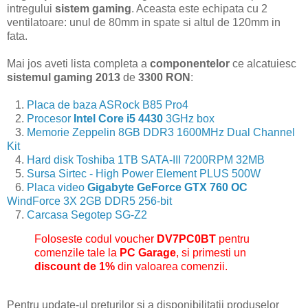
intregului
sistem gaming
. Aceasta este echipata cu 2
ventilatoare: unul de 80mm in spate si altul de 120mm in
fata.
Mai jos aveti lista completa a
componentelor
ce alcatuiesc
sistemul gaming 2013
de
3300 RON
:
1.
Placa de baza ASRock B85 Pro4
2.
Procesor
Intel Core i5 4430
3GHz box
3.
Memorie Zeppelin 8GB DDR3 1600MHz Dual Channel
Kit
4.
Hard disk Toshiba 1TB SATA-III 7200RPM 32MB
5.
Sursa Sirtec - High Power Element PLUS 500W
6.
Placa video
Gigabyte GeForce GTX 760 OC
WindForce 3X 2GB DDR5 256-bit
7.
Carcasa Segotep SG-Z2
Foloseste codul voucher
DV7PC0BT
pentru
comenzile tale la
PC Garage
, si primesti un
discount de 1%
din valoarea comenzii.
Pentru update-ul preturilor si a disponibilitatii produselor