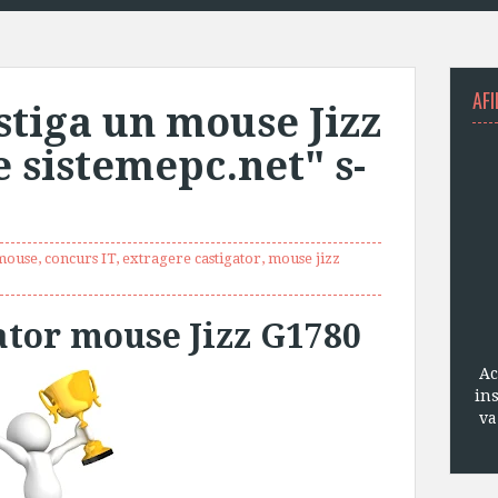
AFI
stiga un mouse Jizz
e sistemepc.net" s-
 mouse
,
concurs IT
,
extragere castigator
,
mouse jizz
ator mouse Jizz G1780
Ac
in
va