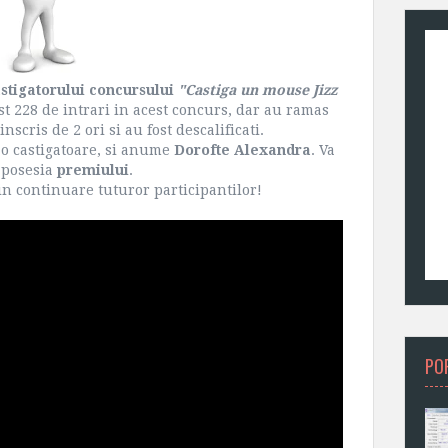
stigatorului concursului
"Castiga un mouse Jizz
ost 228 de intrari in acest concurs, dar au ramas
scris de 2 ori si au fost descalificati.
 o castigatoare, si anume
Dorofte Alexandra
. Va
n posesia
premiului
.
 in continuare tuturor participantilor!
PO