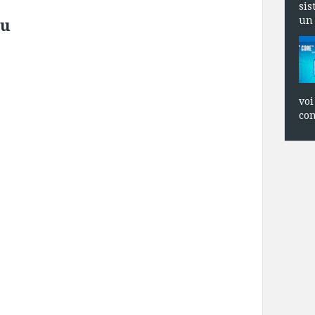
sis
un 
iu
voi
con