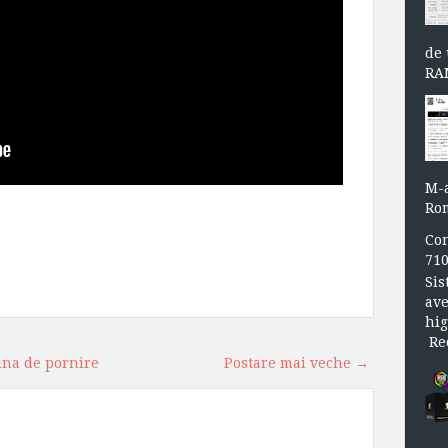
de 
RAM
M-a
Rom
Con
71
Sis
ave
hig
Rec
ina de pornire
Postare mai veche →