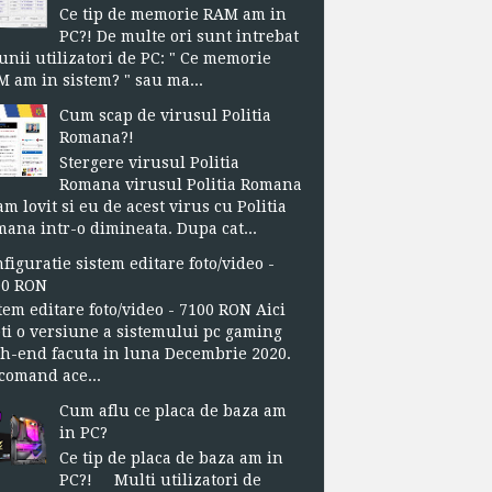
Ce tip de memorie RAM am in
PC?! De multe ori sunt intrebat
unii utilizatori de PC: " Ce memorie
 am in sistem? " sau ma...
Cum scap de virusul Politia
Romana?!
Stergere virusul Politia
Romana virusul Politia Romana
m lovit si eu de acest virus cu Politia
ana intr-o dimineata. Dupa cat...
figuratie sistem editare foto/video -
00 RON
tem editare foto/video - 7100 RON Aici
ti o versiune a sistemului pc gaming
h-end facuta in luna Decembrie 2020.
omand ace...
Cum aflu ce placa de baza am
in PC?
Ce tip de placa de baza am in
PC?! Multi utilizatori de