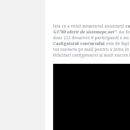
Iata ca a venit momentul anuntarii
ca
G1780 oferit de sistemepc.net"
. Au f
doar 212 deoarece 8 participanti s-au in
Castigatorul concursului
este de fapt
voi contacta pe mail pentru a intra i
Felicitari castigatoarei si mult succes