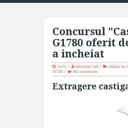
Concursul "Ca
G1780 oferit d
a incheiat
18:31
sistemepc.net
castiga un
G1780
No comments
Extragere castig