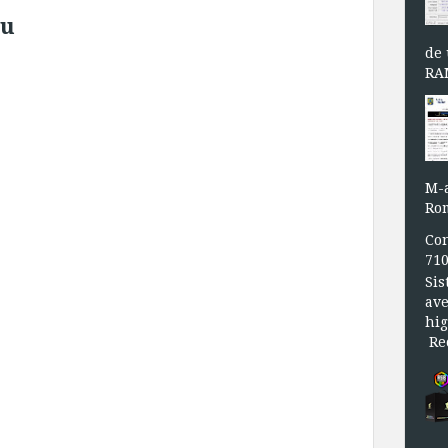
iu
de 
RAM
M-a
Rom
Con
71
Sis
ave
hig
Rec