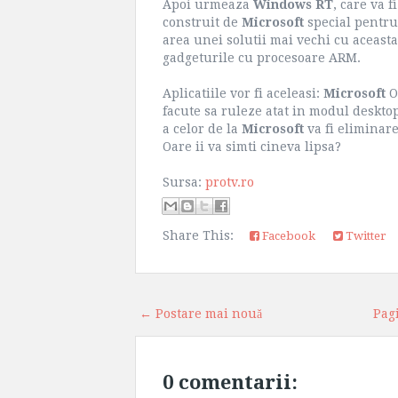
Apoi urmeaza
Windows RT
, care va f
construit de
Microsoft
special pentru
area unei solutii mai vechi cu aceast
gadgeturile cu procesoare ARM.
Aplicatiile vor fi aceleasi:
Microsoft
O
facute sa ruleze atat in modul desktop
a celor de la
Microsoft
va fi eliminar
Oare ii va simti cineva lipsa?
Sursa:
protv.ro
Share This:
Facebook
Twitter
← Postare mai nouă
Pag
0 comentarii: