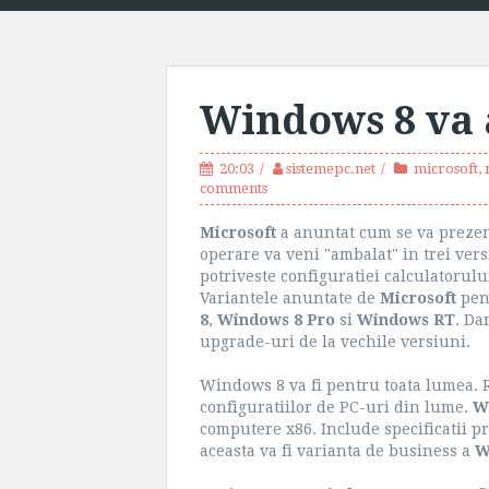
Windows 8 va a
20:03
sistemepc.net
microsoft
,
comments
Microsoft
a anuntat cum se va preze
operare va veni "ambalat" in trei versi
potriveste configuratiei calculatorulu
Variantele anuntate de
Microsoft
pen
8
,
Windows 8 Pro
si
Windows RT
. Da
upgrade-uri de la vechile versiuni.
Windows 8 va fi pentru toata lumea. Ru
configuratiilor de PC-uri din lume.
W
computere x86. Include specificatii pr
aceasta va fi varianta de business a
W