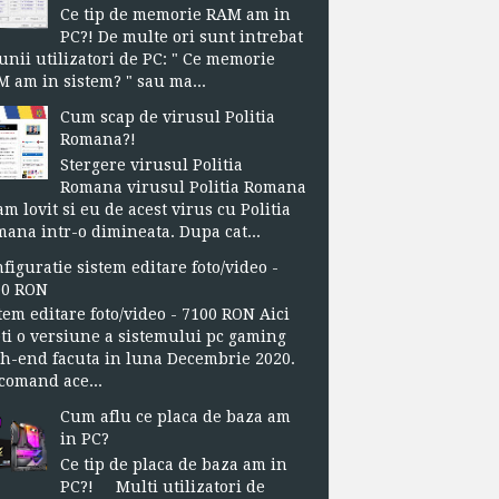
Ce tip de memorie RAM am in
PC?! De multe ori sunt intrebat
unii utilizatori de PC: " Ce memorie
 am in sistem? " sau ma...
Cum scap de virusul Politia
Romana?!
Stergere virusul Politia
Romana virusul Politia Romana
m lovit si eu de acest virus cu Politia
ana intr-o dimineata. Dupa cat...
figuratie sistem editare foto/video -
00 RON
tem editare foto/video - 7100 RON Aici
ti o versiune a sistemului pc gaming
h-end facuta in luna Decembrie 2020.
omand ace...
Cum aflu ce placa de baza am
in PC?
Ce tip de placa de baza am in
PC?! Multi utilizatori de