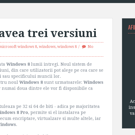
AFI
vea trei versiuni
microsoft windows 8
,
windows
,
windows 8
No
nta
Windows 8
lumii intregi. Noul sistem de
uni, din care utilizatorii pot alege pe cea care se
i sau specificului muncii lor.
tru noul
Windows 8
sunt urmatoarele:
Windows
r numai doua dintre ele vor fi disponibile ca
Ac
leaza pe 32 si 64 de biti - adica pe majoritatea
in
indows 8 Pro
, permite si el instalarea pe
va
ecum encriptare, virtualzare si multe altele, iar
indows
.