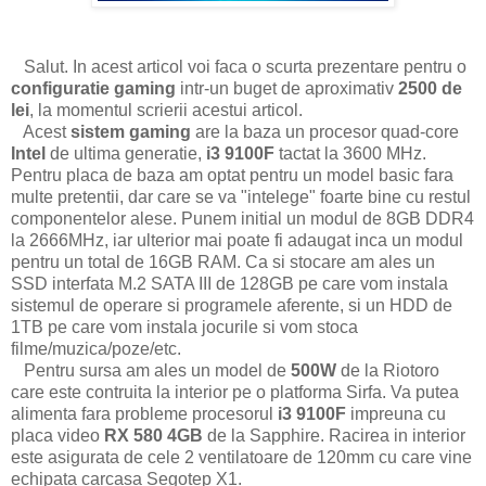
Salut. In acest articol voi faca o scurta prezentare pentru o
configuratie gaming
intr-un buget de aproximativ
2500 de
lei
, la momentul scrierii acestui articol.
Acest
sistem gaming
are la baza un procesor quad-core
Intel
de ultima generatie,
i3 9100F
tactat la 3600 MHz.
Pentru placa de baza am optat pentru un model basic fara
multe pretentii, dar care se va "intelege" foarte bine cu restul
componentelor alese. Punem initial un modul de 8GB DDR4
la 2666MHz, iar ulterior mai poate fi adaugat inca un modul
pentru un total de 16GB RAM. Ca si stocare am ales un
SSD interfata M.2 SATA III de 128GB pe care vom instala
sistemul de operare si programele aferente, si un HDD de
1TB pe care vom instala jocurile si vom stoca
filme/muzica/poze/etc.
Pentru sursa am ales un model de
500W
de la Riotoro
care este contruita la interior pe o platforma Sirfa. Va putea
alimenta fara probleme procesorul
i3 9100F
impreuna cu
placa video
RX 580 4GB
de la Sapphire. Racirea in interior
este asigurata de cele 2 ventilatoare de 120mm cu care vine
echipata carcasa Segotep X1.