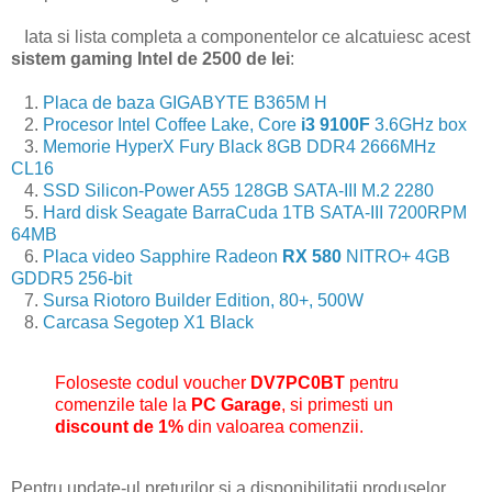
Iata si lista completa a componentelor ce alcatuiesc acest
sistem gaming Intel de 2500 de lei
:
1.
Placa de baza GIGABYTE B365M H
2.
Procesor Intel Coffee Lake, Core
i3 9100F
3.6GHz box
3.
Memorie HyperX Fury Black 8GB DDR4 2666MHz
CL16
4.
SSD Silicon-Power A55 128GB SATA-III M.2 2280
5.
Hard disk Seagate BarraCuda 1TB SATA-III 7200RPM
64MB
6.
Placa video Sapphire Radeon
RX 580
NITRO+ 4GB
GDDR5 256-bit
7.
Sursa Riotoro Builder Edition, 80+, 500W
8.
Carcasa Segotep X1 Black
Foloseste codul voucher
DV7PC0BT
pentru
comenzile tale la
PC Garage
, si primesti un
discount de 1%
din valoarea comenzii.
Pentru update-ul preturilor si a disponibilitatii produselor