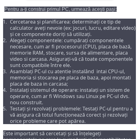
Pentru a-ți construi primul PC, urmează acești pași:
Cercetarea și planificarea: determinați ce tip de 
calculator aveți nevoie (ex: jocuri, lucru, editare video) 
și ce componente doriți să utilizați.
Alegeți componentele: cumpărați componentele 
necesare, cum ar fi procesorul (CPU), placa de bază, 
memorie RAM, stocare, sursa de alimentare, placa 
video si carcasa. Asigurați-vă că toate componentele 
sunt compatibile între ele.
Asamblați PC-ul cu atentie instalând  intai CPU-ul, 
memoria si stocarea pe placa de baza, apoi montati 
placa de baza in carcasa; 
Instalați sistemul de operare: instalați un sistem de 
operare, cum ar fi Windows sau Linux pe PC-ul dvs. 
nou construit.
Testați și rezolvați problemele: Testați PC-ul pentru a 
vă asigura că totul funcționează corect și rezolvați 
orice probleme care pot apărea.
Este important să cercetați și să înțelegeți 