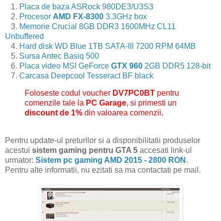
1.
Placa de baza ASRock 980DE3/U3S3
2.
Procesor
AMD FX-8300
3.3GHz box
3.
Memorie Crucial 8GB DDR3 1600MHz CL11
Unbuffered
4.
Hard disk WD Blue 1TB SATA-III 7200 RPM 64MB
5.
Sursa Antec Basiq 500
6.
Placa video MSI GeForce
GTX 960
2GB DDR5 128-bit
7.
Carcasa Deepcool Tesseract BF black
Foloseste codul voucher
DV7PC0BT
pentru
comenzile tale la
PC Garage
, si primesti un
discount de 1%
din valoarea comenzii.
Pentru update-ul preturilor si a disponibilitatii produselor
acestui
sistem gaming pentru GTA 5
accesati link-ul
urmator:
Sistem pc gaming AMD 2015 - 2800 RON
.
Pentru alte informatii, nu ezitati sa ma contactati pe mail.