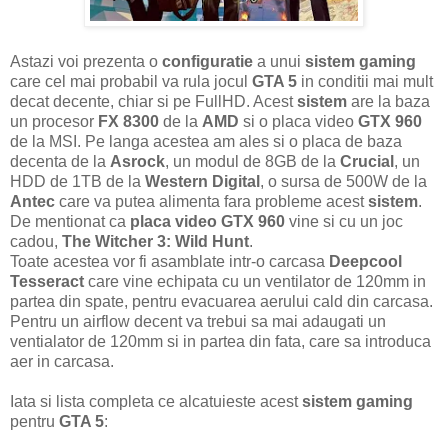
Astazi voi prezenta o
configuratie
a unui
sistem gaming
care cel mai probabil va rula jocul
GTA 5
in conditii mai mult
decat decente, chiar si pe FullHD. Acest
sistem
are la baza
un procesor
FX 8300
de la
AMD
si o placa video
GTX 960
de la MSI. Pe langa acestea am ales si o placa de baza
decenta de la
Asrock
, un modul de 8GB de la
Crucial
, un
HDD de 1TB de la
Western Digital
, o sursa de 500W de la
Antec
care va putea alimenta fara probleme acest
sistem
.
De mentionat ca
placa video GTX 960
vine si cu un joc
cadou,
The Witcher 3: Wild Hunt
.
Toate acestea vor fi asamblate intr-o carcasa
Deepcool
Tesseract
care vine echipata cu un ventilator de 120mm in
partea din spate, pentru evacuarea aerului cald din carcasa.
Pentru un airflow decent va trebui sa mai adaugati un
ventialator de 120mm si in partea din fata, care sa introduca
aer in carcasa.
Iata si lista completa ce alcatuieste acest
sistem gaming
pentru
GTA 5
: