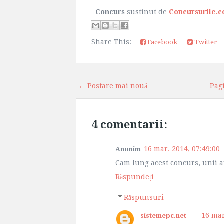
Concurs
sustinut de
Concursurile.
Share This:
Facebook
Twitter
← Postare mai nouă
Pag
4 comentarii:
16 mar. 2014, 07:49:00
Anonim
Cam lung acest concurs, unii au 
Răspundeți
Răspunsuri
16 mar
sistemepc.net