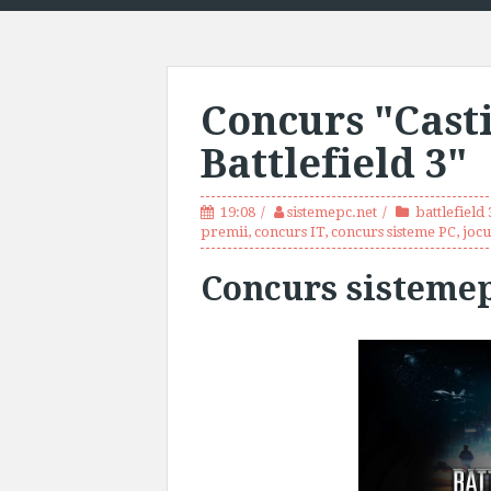
Concurs "Casti
Battlefield 3"
19:08
sistemepc.net
battlefield 
premii
,
concurs IT
,
concurs sisteme PC
,
jocu
Concurs sistemep