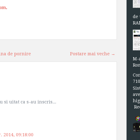
com
.
de 
RAM
ina de pornire
Postare mai veche →
M-a
Rom
Con
71
Sis
ave
hig
si uitat ca s-au inscris...
Rec
. 2014, 09:18:00