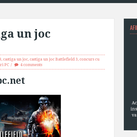
AFI
ga un joc
3
,
castiga un joc
,
castiga un joc Battlefield 3
,
concurs cu
ri PC
4 comments
c.net
Ac
in
va