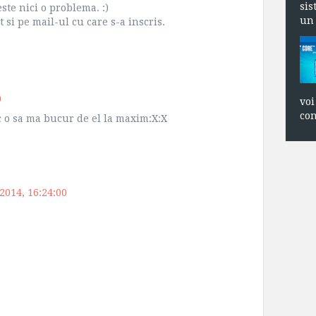
sis
ste nici o problema. :)
un 
t si pe mail-ul cu care s-a inscris.
0
voi
con
 o sa ma bucur de el la maxim:X:X
 2014, 16:24:00