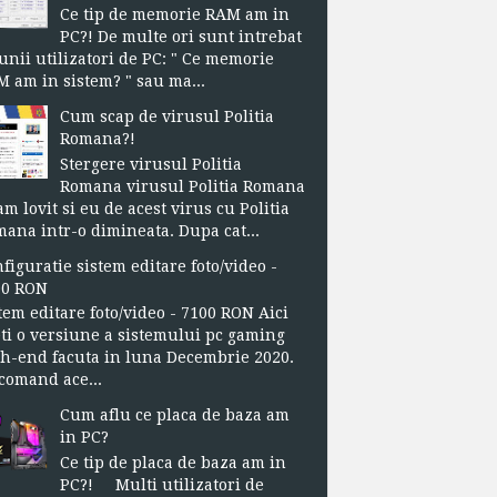
Ce tip de memorie RAM am in
PC?! De multe ori sunt intrebat
unii utilizatori de PC: " Ce memorie
 am in sistem? " sau ma...
Cum scap de virusul Politia
Romana?!
Stergere virusul Politia
Romana virusul Politia Romana
m lovit si eu de acest virus cu Politia
ana intr-o dimineata. Dupa cat...
figuratie sistem editare foto/video -
00 RON
tem editare foto/video - 7100 RON Aici
ti o versiune a sistemului pc gaming
h-end facuta in luna Decembrie 2020.
omand ace...
Cum aflu ce placa de baza am
in PC?
Ce tip de placa de baza am in
PC?! Multi utilizatori de