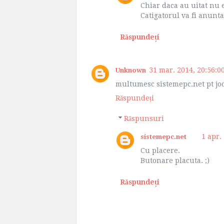
Chiar daca au uitat nu e
Catigatorul va fi anunta
Răspundeți
31 mar. 2014, 20:56:0
Unknown
multumesc sistemepc.net pt joc
Răspundeți
Răspunsuri
1 apr.
sistemepc.net
Cu placere.
Butonare placuta. ;)
Răspundeți