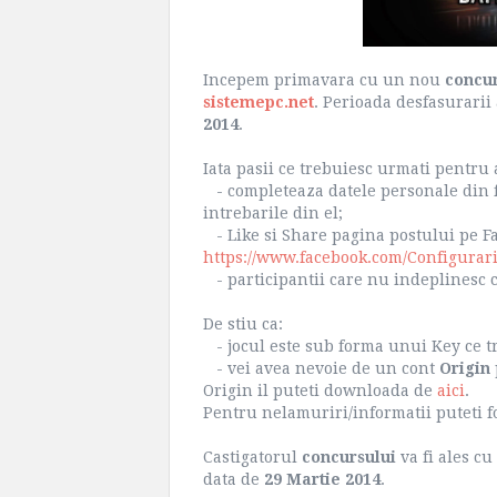
Incepem primavara cu un nou
concu
sistemepc.net
. Perioada desfasurarii
2014
.
Iata pasii ce trebuiesc urmati pentru 
- completeaza datele personale din
intrebarile din el;
- Like si Share pagina postului pe F
https://www.facebook.com/Configurar
- participantii care nu indeplinesc co
De stiu ca:
- jocul este sub forma unui Key ce tr
- vei avea nevoie de un cont
Origin
Origin il puteti downloada de
aici
.
Pentru nelamuriri/informatii puteti f
Castigatorul
concursului
va fi ales cu
data de
29 Martie 2014
.