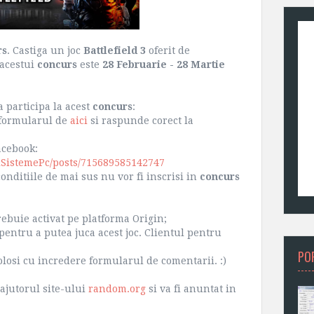
rs
. Castiga un joc
Battlefield 3
oferit de
 acestui
concurs
este
28 Februarie - 28 Martie
a participa la acest
concurs
:
 formularul de
aici
si raspunde corect la
acebook:
iSistemePc/posts/715689585142747
nditiile de mai sus nu vor fi inscrisi in
concurs
ebuie activat pe platforma Origin;
pentru a putea juca acest joc. Clientul pentru
PO
olosi cu incredere formularul de comentarii. :)
 ajutorul site-ului
random.org
si va fi anuntat in