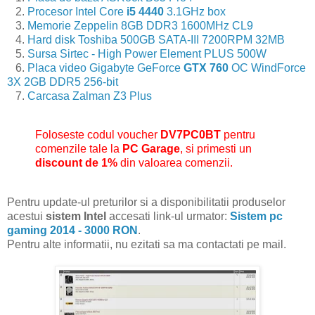
2.
Procesor Intel Core
i5 4440
3.1GHz box
3.
Memorie Zeppelin 8GB DDR3 1600MHz CL9
4.
Hard disk Toshiba 500GB SATA-III 7200RPM 32MB
5.
Sursa Sirtec - High Power Element PLUS 500W
6.
Placa video Gigabyte GeForce
GTX 760
OC WindForce
3X 2GB DDR5 256-bit
7.
Carcasa Zalman Z3 Plus
Foloseste codul voucher
DV7PC0BT
pentru
comenzile tale la
PC Garage
, si primesti un
discount de 1%
din valoarea comenzii.
Pentru update-ul preturilor si a disponibilitatii produselor
acestui
sistem Intel
accesati link-ul urmator:
Sistem pc
gaming 2014 - 3000 RON
.
Pentru alte informatii, nu ezitati sa ma contactati pe mail.