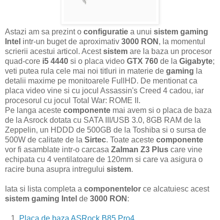
Astazi am sa prezint o
configuratie
a unui
sistem gaming
Intel
intr-un buget de aproximativ
3000 RON
, la momentul
scrierii acestui articol. Acest
sistem
are la baza un procesor
quad-core
i5 4440
si o placa video
GTX 760
de la
Gigabyte
;
veti putea rula cele mai noi titluri in materie de
gaming
la
detalii maxime pe monitoarele FullHD. De mentionat ca
placa video vine si cu jocul Assassin's Creed 4 cadou, iar
procesorul cu jocul
Total War: ROME II.
Pe langa aceste
componente
mai avem si o placa de baza
de la Asrock dotata cu SATA III/USB 3.0, 8GB RAM de la
Zeppelin, un HDDD de 500GB de la Toshiba si o sursa de
500W de calitate de la
Sirtec
. Toate aceste
componente
vor fi asamblate intr-o carcasa
Zalman Z3 Plus
care vine
echipata cu 4 ventilatoare de 120mm si care va asigura o
racire buna asupra intregului
sistem
.
Iata si lista completa a
componentelor
ce alcatuiesc acest
sistem gaming Intel
de
3000 RON
:
1.
Placa de baza ASRock B85 Pro4