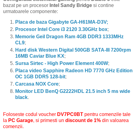
bazat pe un procesor
Intel Sandy Bridge
si contine
urmatoarele componente:
Placa de baza Gigabyte GA-H61MA-D3V;
Procesor Intel Core i3 2120 3.30GHz box
;
Memorie Geil Dragon Ram 4GB DDR3 1333MHz
CL9
;
Hard disk Western Digital 500GB SATA-III 7200rpm
16MB Caviar Blue KX
;
Sursa Sirtec - High Power Element 400W
;
Placa video Sapphire Radeon HD 7770 GHz Edition
OC 1GB DDR5 128-bit
;
Carcasa NOX Core
;
Monitor LED BenQ G2222HDL 21.5 inch 5 ms wide
black
.
Foloseste codul voucher
DV7PC0BT
pentru comenzile tale
la
PC Garage
, si primesti un
discount de 1%
din valoarea
comenzii.