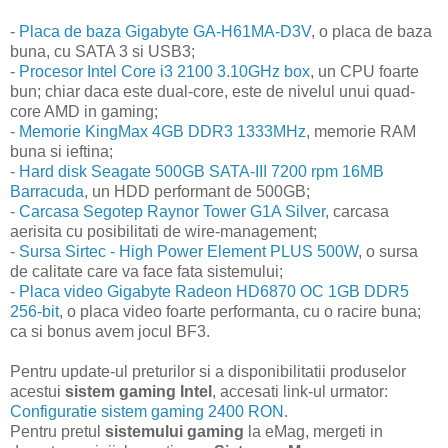
-
Placa de baza Gigabyte GA-H61MA-D3V
, o placa de baza
buna, cu SATA 3 si USB3;
-
Procesor Intel Core i3 2100 3.10GHz box
, un CPU foarte
bun; chiar daca este dual-core, este de nivelul unui quad-
core AMD in gaming;
-
Memorie KingMax 4GB DDR3 1333MHz
, memorie RAM
buna si ieftina;
-
Hard disk Seagate 500GB SATA-III 7200 rpm 16MB
Barracuda
, un HDD performant de 500GB;
-
Carcasa Segotep Raynor Tower G1A Silver
, carcasa
aerisita cu posibilitati de wire-management;
-
Sursa Sirtec - High Power Element PLUS 500W
, o sursa
de calitate care va face fata sistemului;
-
Placa video Gigabyte Radeon HD6870 OC 1GB DDR5
256-bit
, o placa video foarte performanta, cu o racire buna;
ca si bonus avem jocul BF3.
Pentru update-ul preturilor si a disponibilitatii produselor
acestui
sistem gaming Intel
, accesati link-ul urmator:
Configuratie sistem gaming 2400 RON
.
Pentru pretul
sistemului gaming
la eMag, mergeti in