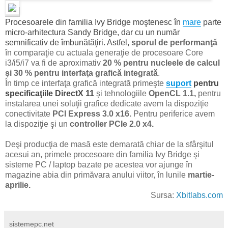
Procesoarele din familia Ivy Bridge moştenesc în
mare
parte
micro-arhitectura Sandy Bridge, dar cu un număr
semnificativ de îmbunătăţiri. Astfel,
sporul de performanţă
în comparaţie cu actuala generaţie de procesoare Core
i3/i5/i7 va fi de aproximativ
20 % pentru nucleele de calcul
şi 30 % pentru interfaţa grafică integrată
.
În timp ce interfaţa grafică integrată primeşte
suport
pentru
specificaţiile DirectX 11
şi tehnologiile
OpenCL 1.1,
pentru
instalarea unei soluţii grafice dedicate avem la dispoziţie
conectivitate
PCI Express 3.0 x16.
Pentru periferice avem
la dispoziţie şi un
controller PCIe 2.0 x4.
Deşi producţia de masă este demarată chiar de la sfârşitul
acesui an, primele procesoare din familia Ivy Bridge şi
sisteme PC / laptop bazate pe acestea vor ajunge în
magazine abia din primăvara anului viitor, în lunile
martie-
aprilie.
Sursa:
Xbitlabs.com
sistemepc.net