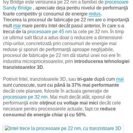
Ivy Bridge este versiunea pe 22 nm a familiei de
procesoare
Sandy Bridge
, apreciate deja pentru nivelul de performanţă
foarte competitiv şi consumul de energie
redus
.
Trecerea la procesul de fabricaţie pe 22 nm are o importanţă
mult
mai
mare pentru Intel decât pasul anterior, în care s-a
trecut de la
procesoare pe 45 nm
la cele pe 32 nm. În timp
ce ultimul salt făcut a adus doar o reducere a dimensiunii
chip-urilor, concretizată prin consumuri de energie mai
reduse şi sporuri de performanţă aproape neglijabile,
procesul de fabricaţie pe 22 nm dă startul unei noi ere în
industria microprocesoarelor, prin
introducerea tehnologiei
tranzistoarelor 3D
.
Potrivit Intel, tranzistoarele 3D, sau
tri-gate
după cum
mai
sunt cunoscute, sunt
cu până la 37% mai performante
decât cele planare, folosite în actuala generaţie de
procesoare pe 32 nm
. Mai mult decât atât, sporul de
performanţă este
obţinut cu voltaje mai mici
decât cele
necesare pentru procesoarele actuale, fapt ce
reduce
consumul de energie chiar şi cu 50%
.