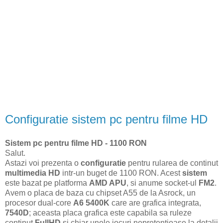
Configuratie sistem pc pentru filme HD
Sistem pc pentru filme HD - 1100 RON
Salut.
Astazi voi prezenta o
configuratie
pentru rularea de continut
multimedia HD
intr-un buget de 1100 RON. Acest
sistem
este bazat pe platforma
AMD APU
, si anume socket-ul
FM2
.
Avem o placa de baza cu chipset A55 de la Asrock, un
procesor dual-core
A6 5400K
care are grafica integrata,
7540D
; aceasta placa grafica este capabila sa ruleze
continut
FullHD
si chiar unele jocuri nepretentioase la detalii