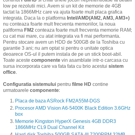
low pe rezolutii mici. Avem si un kit de memorie de 4GB
tactat la 1866MHz care va ajuta foarte mult placa grafica
integrata. Daca la o platforma
Intel/AMD(AM2, AM3, AM3+)
nu conteaza foarte mult frecventa memoriilor, la noua
paltforma
FM2
conteaza foarte mult frecventa memorie RAM;
cu cat mai mare, cu atat integrata va fi mai performanta.
Pentru stocare avem un HDD de 500GB de la Toshiba cu
garantie 3 ani; nu am optat si pentru o unitate optica
deoarece OS-ul il putem instala de pe un stick boot-abil.
Toate aceste
componente
vin asamblate intr-o carcasa cu
sursa incorporata care va fata fata cu brio acestui
sistem
office
.
Configuratia sistemului
pentru
filme HD
contine
urmatoarele
componente
:
Placa de baza ASRock FM2A55M-DGS
Procesor AMD Vision A6-5400K Black Edition 3.6GHz
box
Memorie Kingston HyperX Genesis 4GB DDR3
1866MHz CL9 Dual Channel Kit
Hard disk Toshiba 500GB SATA-III 7200RPM 32MB